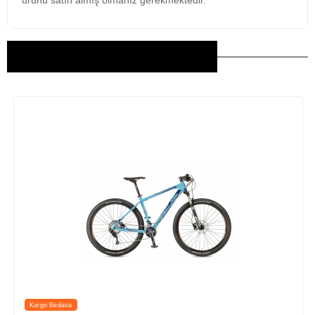
ürünü satın almış olmanız gerekmektedir.
Bu Ürünler İlginizi Çekebilir
Kargo Bedava