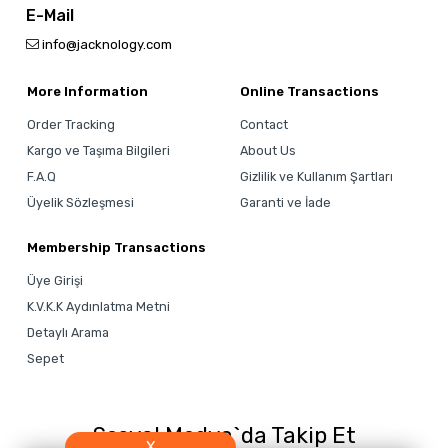
E-Mail
info@jacknology.com
More Information
Online Transactions
Order Tracking
Contact
Kargo ve Taşıma Bilgileri
About Us
F.A.Q
Gizlilik ve Kullanım Şartları
Üyelik Sözleşmesi
Garanti ve İade
Membership Transactions
Üye Girişi
K.V.K.K Aydınlatma Metni
Detaylı Arama
Sepet
Sosyal Medya`da Takip Et
X