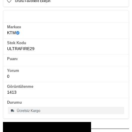
Ürünü Favorilere Ekleyin
Ürün Künyesi
Markası
KTM
Stok Kodu
ULTRAFIRE29
Puanı
Yorum
0
Görüntülenme
1413
Durumu
Ücretsiz Kargo
Bu Ürünler İlginizi Çekebilir