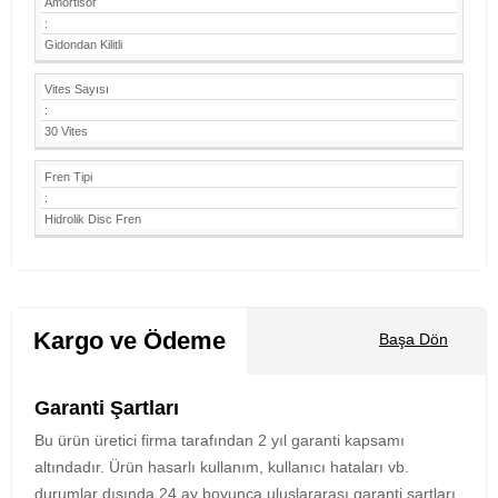
Amortisör
:
Gidondan Kilitli
Vites Sayısı
:
30 Vites
Fren Tipi
:
Hidrolik Disc Fren
Kargo ve Ödeme
Başa Dön
Garanti Şartları
Bu ürün üretici firma tarafından 2 yıl garanti kapsamı
altındadır. Ürün hasarlı kullanım, kullanıcı hataları vb.
durumlar dışında 24 ay boyunca uluslararası garanti şartları