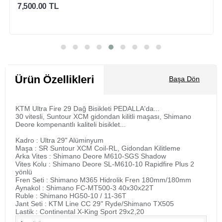
7,500.00
TL
Sepete Ekle
Ürün Özellikleri
Başa Dön
KTM Ultra Fire 29 Dağ Bisikleti PEDALLA'da...
30 vitesli, Suntour XCM gidondan kilitli maşası, Shimano
Deore kompenantlı kaliteli bisiklet...
Kadro : Ultra 29" Alüminyum
Maşa : SR Suntour XCM Coil-RL, Gidondan Kilitleme
Arka Vites : Shimano Deore M610-SGS Shadow
Vites Kolu : Shimano Deore SL-M610-10 Rapidfire Plus 2
yönlü
Fren Seti : Shimano M365 Hidrolik Fren 180mm/180mm
Aynakol : Shimano FC-MT500-3 40x30x22T
Ruble : Shimano HG50-10 / 11-36T
Jant Seti : KTM Line CC 29" Ryde/Shimano TX505
Lastik : Continental X-King Sport 29x2,20