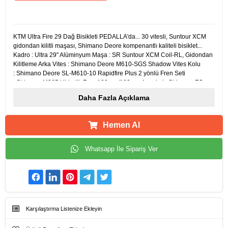
Ürün Açıklamaları
KTM Ultra Fire 29 Dağ Bisikleti PEDALLA'da... 30 vitesli, Suntour XCM
gidondan kilitli maşası, Shimano Deore kompenantlı kaliteli bisiklet...
Kadro : Ultra 29" Alüminyum Maşa : SR Suntour XCM Coil-RL, Gidondan
Kilitleme Arka Vites : Shimano Deore M610-SGS Shadow Vites Kolu
: Shimano Deore SL-M610-10 Rapidfire Plus 2 yönlü Fren Seti
: Shimano M365 Hidrolik Fren 180mm/180mm Aynakol : Shimano FC-
MT500-3 40x30x22T Ruble : Shimano HG50-10 / 11-36T Jant Seti : KTM
Daha Fazla Açıklama
Line CC 29" Ryde/Shimano TX505 Lastik : Continental X-King Sport
29x2,20 Amortisör : Gidondan Kilitli Vites Sayısı : 30 Vites Fren Tipi :
Hidrolik Disc Fren
Hemen Al
Whatsapp İle Sipariş Ver
Karşılaştırma Listenize Ekleyin