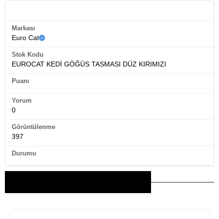
Ürün Künyesi
Markası
Euro Cat
Stok Kodu
EUROCAT KEDİ GÖĞÜS TASMASI DÜZ KIRIMIZI
Puanı
Yorum
0
Görüntülenme
397
Durumu
Bu Ürünler İlginizi Çekebilir