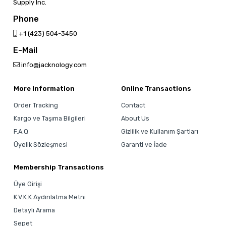
Supply Inc.
Phone
‎+1 (423) 504-3450
E-Mail
info@jacknology.com
More Information
Online Transactions
Order Tracking
Contact
Kargo ve Taşıma Bilgileri
About Us
F.A.Q
Gizlilik ve Kullanım Şartları
Üyelik Sözleşmesi
Garanti ve İade
Membership Transactions
Üye Girişi
K.V.K.K Aydınlatma Metni
Detaylı Arama
Sepet