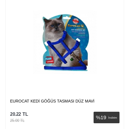
EUROCAT KEDİ GÖĞÜS TASMASI DÜZ MAVİ
20.22
TL
%
19
İndirim
25.00
TL