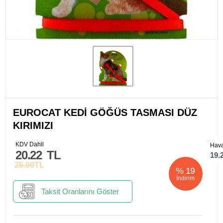
EUROCAT KEDİ GÖĞÜS TASMASI DÜZ
KIRIMIZI
KDV Dahil
Hava
20.22
TL
19.
25.00
TL
%
19
İndirim
Taksit Oranlarını Göster