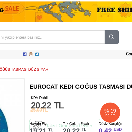
Co
GÖĞÜS TASMASI DÜZ SİYAH
EUROCAT KEDİ GÖĞÜS TASMASI D
KDV Dahil
20.22
TL
25.00
TL
%
19
İndirim
Havale Fiyatı
Tek Çekim Fiyatı
Döviz Karşılığı
Taksit Oranlarını Göster
19.21
20.22
0.42
TL
USD
TL