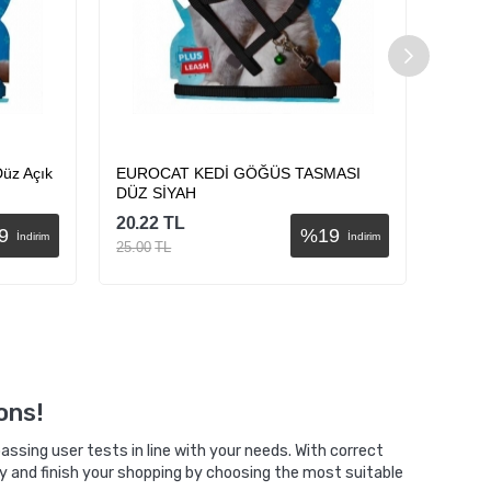
üz Açık
EUROCAT KEDİ GÖĞÜS TASMASI
EURO
DÜZ SİYAH
DÜZ 
20.22
TL
20.22
9
%
19
İndirim
İndirim
25.00
TL
25.00
Sepete Ekle
ons!
ssing user tests in line with your needs. With correct
y and finish your shopping by choosing the most suitable