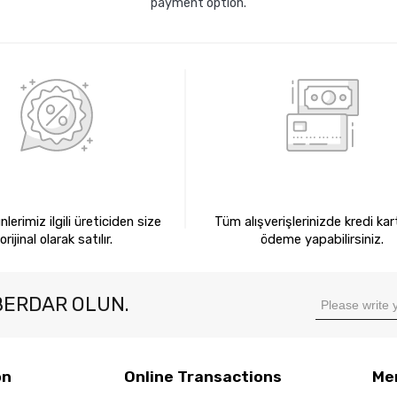
payment option.
0 ORİJİNAL ÜRÜNLER
KREDİ KARTIYLA ÖDEM
lerimiz ilgili üreticiden size
Tüm alışverişlerinizde kredi kart
orijinal olarak satılır.
ödeme yapabilirsiniz.
BERDAR OLUN.
on
Online Transactions
Me