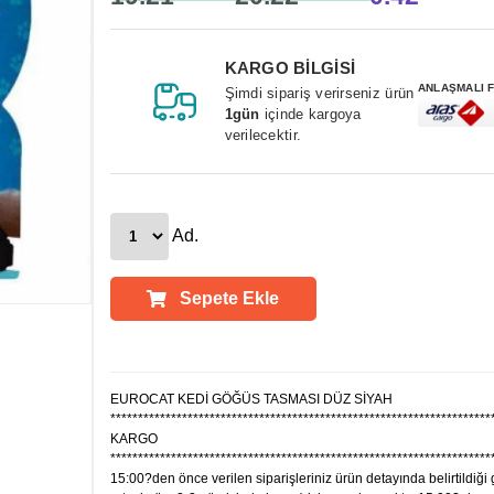
KARGO BİLGİSİ
ANLAŞMALI 
Şimdi sipariş verirseniz ürün
1gün
içinde kargoya
verilecektir.
Ad.
Sepete Ekle
Ürün Açıklamaları
EUROCAT KEDİ GÖĞÜS TASMASI DÜZ SİYAH
*********************************************************************
KARGO
*********************************************************************
15:00?den önce verilen siparişleriniz ürün detayında belirtildiği 