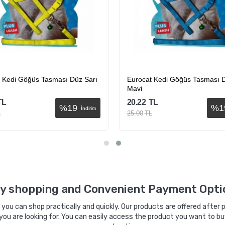
 Kedi Göğüs Tasması Düz Sarı
Eurocat Kedi Göğüs Tasması D
Mavi
TL
20.22
TL
%
19
%
1
İndirim
L
25.00
TL
Sepete Ekle
Sepete Ekle
y shopping and Convenient Payment Opti
ou can shop practically and quickly. Our products are offered after pa
you are looking for. You can easily access the product you want to bu