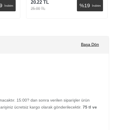
20.22
TL
20.22
9
%
19
İndirim
İndirim
25.00
TL
25.00
Sepete Ekle
Başa Dön
ınacaktır. 15:00? dan sonra verilen siparişler ürün
rişiniz ücretsiz kargo olarak gönderilecektir.
75 tl ve