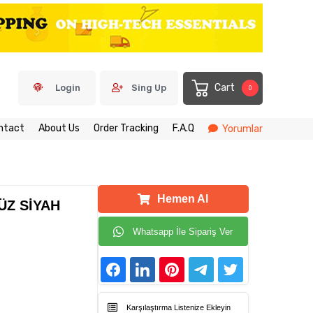
Cart
Login
Sing Up
0
ntact
About Us
Order Tracking
F.A.Q
Yorumlar
Hemen Al
ÜZ SİYAH
Whatsapp İle Sipariş Ver
Karşılaştırma Listenize Ekleyin