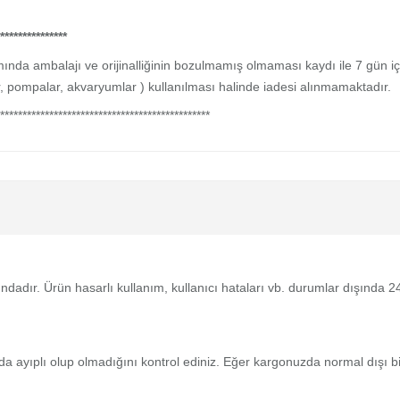
***************
a ambalajı ve orijinalliğinin bozulmamış olmaması kaydı ile 7 gün içer
er, pompalar, akvaryumlar ) kullanılması halinde iadesi alınmamaktadır.
***********************************************
tındadır. Ürün hasarlı kullanım, kullanıcı hataları vb. durumlar dışında
da ayıplı olup olmadığını kontrol ediniz. Eğer kargonuzda normal dışı 