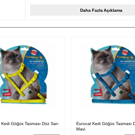
ertesi gün ,2-3 gün içinde kargo) işleme alınacaktır. 15:00? dan s
ürün detayda yer alan kargo süresine göre işleme alınacaktır. A
Daha Fazla Açıklama
ürünlerden biri ücretsiz kargo olduğu takdirde tüm siparişiniz üc
gönderilecektir. 75 tl ve üzeri alışverişlerinizde ÜCRETSİZ olar
gönderilmektedir.
*********************************************************************
İADE VE DEĞİŞİM
*********************************************************************
Almış olduğunuz ürünlerde müşteri memnuniyeti kapsamında ambal
bozulmamış olmaması kaydı ile 7 gün içerisinde iade alınabilmek
ürünleri bu kapsam içerisinde değildir. Akvaryum ürünlerinin (filt
akvaryumlar ) kullanılması halinde iadesi alınmamaktadır.
*********************************************************************
 Kedi Göğüs Tasması Düz Sarı
Eurocat Kedi Göğüs Tasması D
Mavi