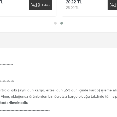
TL
20.22
TL
%
19
%
1
İndirim
L
25.00
TL
Sepete Ekle
Sepete Ekle
**********
***********
tildiği gibi (aynı gün kargo, ertesi gün ,2-3 gün içinde kargo) işleme al
 Almış olduğunuz ürünlerden biri ücretsiz kargo olduğu takdirde tüm sipa
önderilmektedir.
**************************************