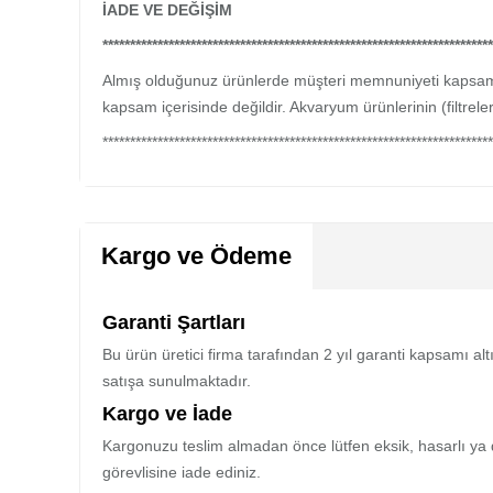
İADE VE DEĞİŞİM
***********************************************************************
Almış olduğunuz ürünlerde müşteri memnuniyeti kapsamınd
kapsam içerisinde değildir. Akvaryum ürünlerinin (filtrel
***********************************************************************
Kargo ve Ödeme
Garanti Şartları
Bu ürün üretici firma tarafından 2 yıl garanti kapsamı al
satışa sunulmaktadır.
Kargo ve İade
Kargonuzu teslim almadan önce lütfen eksik, hasarlı ya 
görevlisine iade ediniz.