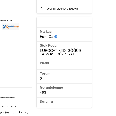
Ürünü Favorilere Ekleyin
FİRMALAR
Ürün Künyesi
Markası
Euro Cat
Stok Kodu
EUROCAT KEDİ GÖĞÜS
TASMASI DÜZ SİYAH
Puanı
Yorum
0
Görüntülenme
463
************
Durumu
*************
gibi (aynı gün kargo,