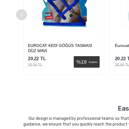
ASI
EUROCAT KEDİ GÖĞÜS TASMASI
Eurocat
DÜZ MAVİ
20.22
TL
20.22
%
19
İndirim
İndirim
25.00
TL
25.00
T
Sepete Ekle
Eas
Our design is managed by professional teams so that y
guidance, we ensure that you quickly reach the product 