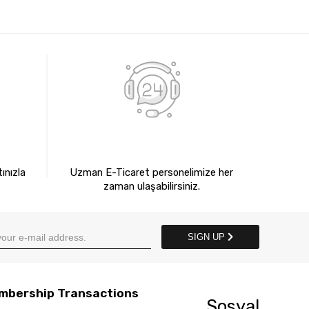
E
7X24 BİZE ULAŞIN
ınızla
Uzman E-Ticaret personelimize her
zaman ulaşabilirsiniz.
SIGN UP
mbership Transactions
Sosyal