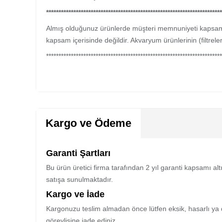
***********************************************************************
Almış olduğunuz ürünlerde müşteri memnuniyeti kapsamınd
kapsam içerisinde değildir. Akvaryum ürünlerinin (filtrel
***********************************************************************
Kargo ve Ödeme
Garanti Şartları
Bu ürün üretici firma tarafından 2 yıl garanti kapsamı al
satışa sunulmaktadır.
Kargo ve İade
Kargonuzu teslim almadan önce lütfen eksik, hasarlı ya 
görevlisine iade ediniz.