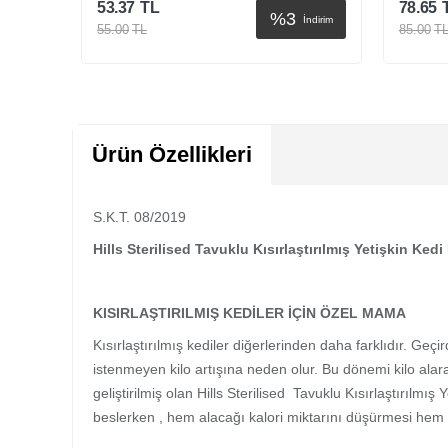
78.65
TL
78.65
%
7
İndirim
İndirim
85.00
TL
85.00
T
Sepete Ekle
Ürün Özellikleri
S.K.T. 08/2019
Hills Sterilised Tavuklu Kısırlaştırılmış Yetişkin Ke
KISIRLAŞTIRILMIŞ KEDİLER İÇİN ÖZEL MAMA
Kısırlaştırılmış kediler diğerlerinden daha farklıdır. Geç
istenmeyen kilo artışına neden olur. Bu dönemi kilo alarak
geliştirilmiş olan Hills Sterilised Tavuklu Kısırlaştırı
beslerken , hem alacağı kalori miktarını düşürmesi hem