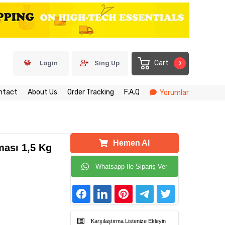
Cart
Login
Sing Up
0
ntact
About Us
Order Tracking
F.A.Q
Yorumlar
Hemen Al
ması 1,5 Kg
Whatsapp İle Sipariş Ver
Karşılaştırma Listenize Ekleyin