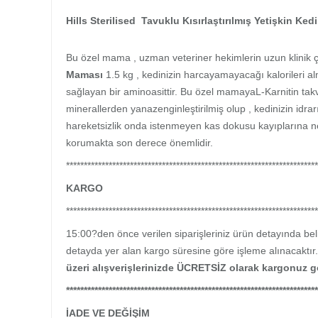
Hills Sterilised Tavuklu Kısırlaştırılmış Yetişkin Ke
Bu özel mama , uzman veteriner hekimlerin uzun klinik çal
Maması
1.5 kg , kedinizin harcayamayacağı kalorileri a
sağlayan bir aminoasittir. Bu özel mamayaL-Karnitin takvi
minerallerden yanazenginleştirilmiş olup , kedinizin idra
hareketsizlik onda istenmeyen kas dokusu kayıplarına nede
korumakta son derece önemlidir.
***********************************************************************
KARGO
***********************************************************************
15:00?den önce verilen siparişleriniz ürün detayında belir
detayda yer alan kargo süresine göre işleme alınacaktır.
üzeri alışverişlerinizde ÜCRETSİZ olarak kargonuz g
***********************************************************************
İADE VE DEĞİŞİM