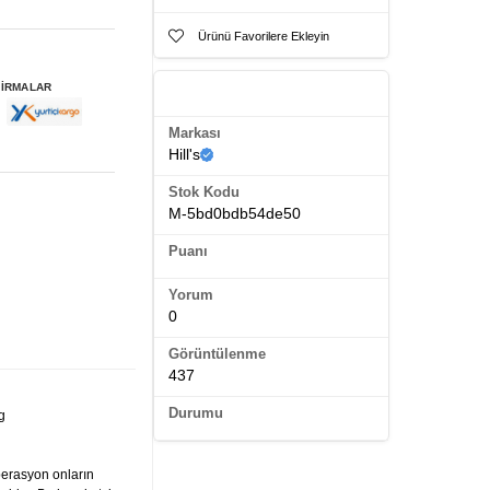
Ürünü Favorilere Ekleyin
FİRMALAR
Ürün Künyesi
Markası
Hill's
Stok Kodu
M-5bd0bdb54de50
Puanı
Yorum
0
Görüntülenme
437
Durumu
kg
operasyon onların