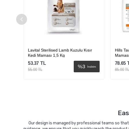
mb Kuzu
Lavital Sterilised Lamb Kuzulu Kısır
Hills Ta
Kedi Maması 1,5 Kg
Maması
53.37
TL
78.65
%
3
İndirim
İndirim
55.00
TL
85.00
T
Sepete Ekle
Eas
Our design is managed by professional teams so that y
guidance, we ensure that you quickly reach the product 