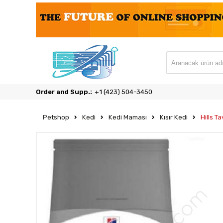
Order and Supp.:
‎+1 (423) 504-3450
Petshop
Kedi
Kedi Maması
Kısır Kedi
Hills T