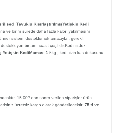
erilised Tavuklu KısırlaştırılmışYetişkin Kedi
rna ve birim sürede daha fazla kalori yakılmasını
 üriner sistemi desteklemek amacıyla , gerekli
 destekleyen bir aminoasit çeşitidir.Kedinizdeki
mış Yetişkin KediMaması 1
.5kg , kedinizin kas dokusunu
ınacaktır. 15:00? dan sonra verilen siparişler ürün
rişiniz ücretsiz kargo olarak gönderilecektir.
75 tl ve