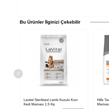
Bu Ürünler İlginizi Çekebilir
ısır
Hills Tavuklu Yetişkin Kısır Kedi
Kısır Ke
Maması 1,5 Kg
Kısır K