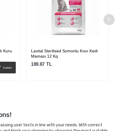
klı Kuru
Lavital Sterilised Somonlu Kısır Kedi
La Vit
Maması 12 Kg
Etli Kı
189.87
TL
201.1
7
İndirim
230.00
Sepete Ekle
ons!
ssing user tests in line with your needs. With correct
y and finish your shopping by choosing the most suitable