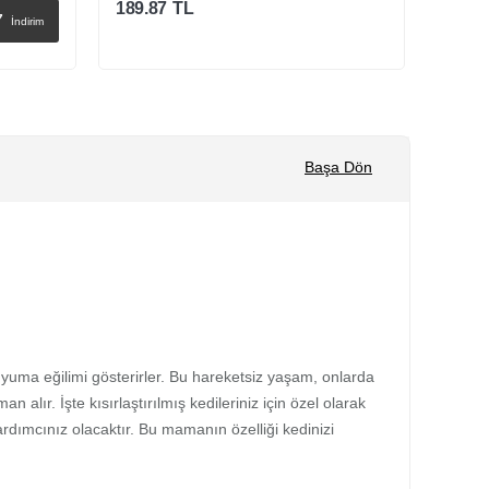
onra verilen siparişler
201.11
TL
53.3
%
13
İndirim
lmış olduğunuz
230.00
TL
55.00
retsiz kargo olarak
ak kargonuz
****************************************
Sepete Ekle
*****************
ajı ve orijinalliğinin
Başa Dön
tedir. Sağlık, bakım
reler, pompalar,
*************************************************
e uyuma eğilimi gösterirler. Bu hareketsiz yaşam, onlarda
alır. İşte kısırlaştırılmış kedileriniz için özel olarak
ardımcınız olacaktır. Bu mamanın özelliği kedinizi