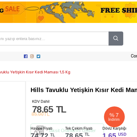
Co
avuklu Yetişkin Kısır Kedi Maması 1,5 Kg
Hills Tavuklu Yetişkin Kısır Kedi Ma
KDV Dahil
78.65
TL
85.00
TL
%
7
İndirim
Havale Fiyatı
Tek Çekim Fiyatı
Döviz Karşılığı
Taksit Oranlarını Göster
74.72
78.65
1.65
TL
USD
TL