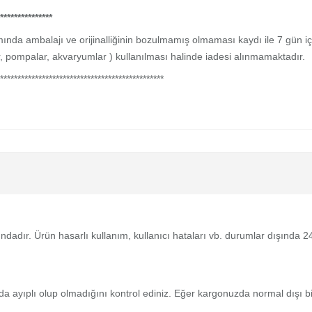
***************
a ambalajı ve orijinalliğinin bozulmamış olmaması kaydı ile 7 gün içer
er, pompalar, akvaryumlar ) kullanılması halinde iadesi alınmamaktadır.
***********************************************
tındadır. Ürün hasarlı kullanım, kullanıcı hataları vb. durumlar dışında
da ayıplı olup olmadığını kontrol ediniz. Eğer kargonuzda normal dışı 