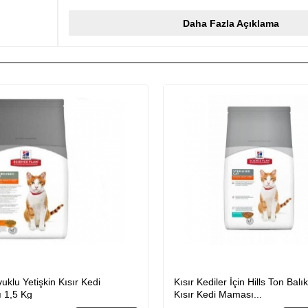
hareketlerini kısıtlar. Daha fazla dinlenme ve uyuma eğilimi göste
yaşam, onlarda istenmeyen kilo artışına neden olur. Bu dönemi k
Daha Fazla Açıklama
kedilerin daha sonra kilolarını verdirmek hayli güç olur ve zaman al
kedileriniz için özel olarak geliştirilmiş olan Hills Sterilised Tavuk
Yetişkin Kedi Maması 1.5 kg kedi maması bu dönemde sizin en 
olacaktır. Bu mamanın özelliği kedinizi beslerken , hem alacağı ka
düşürmesi hem de sağlığını korumaya yardımcı olmasıdır.
Hills Sterilised Tavuklu Kısırlaştırılmış Yetişkin Kedi Maması
Bu özel mama , uzman veteriner hekimlerin uzun klinik çalışmala
geliştirilmiştir. Yağ miktarı azaltılmış olan HillsSterilised Tavuklu 
Kedi Maması 1.5 kg , kedinizin harcayamayacağı kalorileri almas
Karnitin maddesi , vücut metabolizmasını hızlandırna ve birim sü
yakılmasını sağlayan bir aminoasittir. Bu özel mamayaL-Karnitin t
kedinizin enerji harcama seviyesi arttırılmıştır.Mama , üriner si
amacıyla , gerekli minerallerden yanazenginleştirilmiş olup , ked
PH seviyesinde tutmaya yöneliktir. L- Lizin ise kolajen dokuyu d
aminoasit çeşitidir.Kedinizdeki hareketsizlik onda istenmeyen k
nedenolabilir. İşte L-Lizin katkılı Hills Sterilised Tavuklu Kısırlaştı
KediMaması 1.5kg , kedinizin kas dokusunu korumakta son dere
*********************************************************************
KARGO
diler İçin Hills Ton Balıklı Kuru
Lavital Sterilised Somonlu Kısı
*********************************************************************
edi Maması...
Maması 12 Kg
15:00?den önce verilen siparişleriniz ürün detayında belirtildiği 