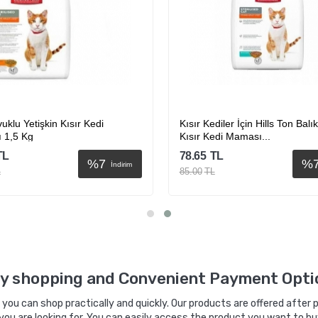
vuklu Yetişkin Kısır Kedi
Kısır Kediler İçin Hills Ton Balı
 1,5 Kg
Kısır Kedi Maması...
TL
78.65
TL
%
7
%
İndirim
L
85.00
TL
Sepete Ekle
Sepete Ekle
y shopping and Convenient Payment Opti
ou can shop practically and quickly. Our products are offered after pa
you are looking for. You can easily access the product you want to bu