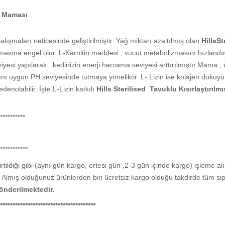
di Maması
ışmaları neticesinde geliştirilmiştir. Yağ miktarı azaltılmış olan
HillsSt
lmasına engel olur. L-Karnitin maddesi , vücut metabolizmasını hızlandı
yesi yapılarak , kedinizin enerji harcama seviyesi arttırılmıştır.Mama ,
rını uygun PH seviyesinde tutmaya yöneliktir. L- Lizin ise kolajen dokuyu
nolabilir. İşte L-Lizin katkılı
Hills Sterilised Tavuklu Kısırlaştırıl
**********
***********
tildiği gibi (aynı gün kargo, ertesi gün ,2-3 gün içinde kargo) işleme al
 Almış olduğunuz ürünlerden biri ücretsiz kargo olduğu takdirde tüm sipa
önderilmektedir.
**************************************