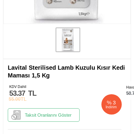
Lavital Sterilised Lamb Kuzulu Kısır Kedi
Maması 1,5 Kg
KDV Dahil
Hava
53.37
TL
50.
55.00
TL
%
3
İndirim
Taksit Oranlarını Göster