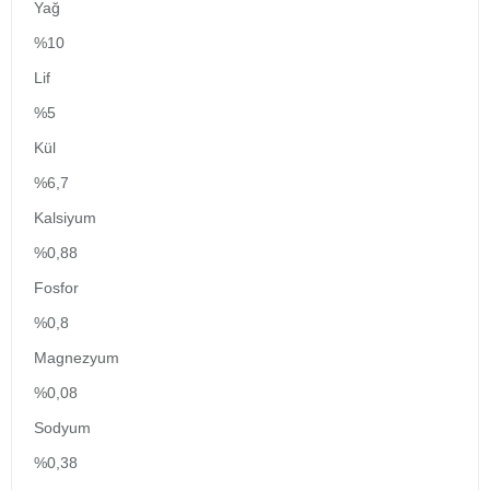
Yağ
%10
Lif
%5
Kül
%6,7
Kalsiyum
%0,88
Fosfor
%0,8
Magnezyum
%0,08
Sodyum
%0,38