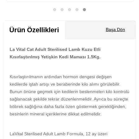
İADE VE DEĞİŞİM
************************************************************************************
Almış olduğunuz ürünlerde müşteri memnuniyeti kapsamında ambalajı
Sepete Ekle
ve orijinalliğinin bozulmamış olmaması kaydı ile 7 gün içerisinde iade
alınabilmektedir. Sağlık, bakım ürünleri bu kapsam içerisinde değildir.
Ürün Özellikleri
Başa Dön
Akvaryum ürünlerinin (filtreler, pompalar, akvaryumlar ) kullanılması
halinde iadesi alınmamaktadır.
************************************************************************************
La Vital Cat Adult Sterilised Lamb Kuzu Etli
Kısırlaştırılmış Yetişkin Kedi Maması 1.5Kg.
Kısırlaştırılmanın ardından hormon dengesi değişen
kedilerde iştah artışı ve beraberinde kilo alımı görülebilir.
Bunun önüne geçmek için kedilerin beslenmeleri kilo kontrolü
sağlanacak şekilde tekrar düzenlenmelidir. Ayrıca bu süreçte
böbrek sağlığına daha fazla özen göstermek gerektiğinden,
besinlerin mineral içeriklerine dikkat edilmelidir.
LaVital Sterilised Adult Lamb Formula, 12 ay üzeri