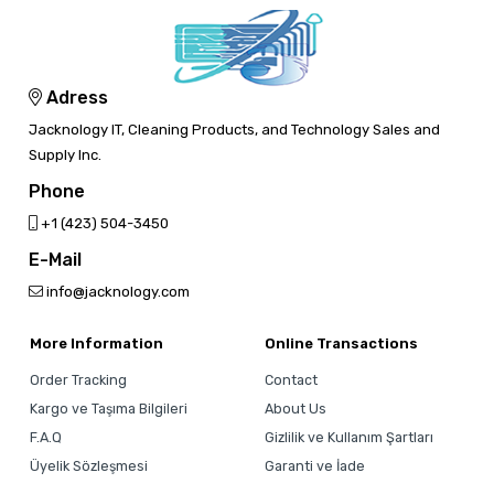
Adress
Jacknology IT, Cleaning Products, and Technology Sales and
Supply Inc.
Phone
‎+1 (423) 504-3450
E-Mail
info@jacknology.com
More Information
Online Transactions
Order Tracking
Contact
Kargo ve Taşıma Bilgileri
About Us
F.A.Q
Gizlilik ve Kullanım Şartları
Üyelik Sözleşmesi
Garanti ve İade