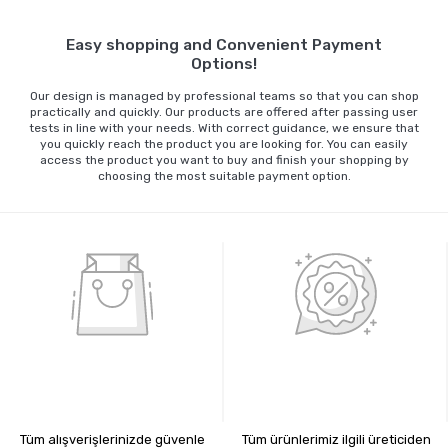
Easy shopping and Convenient Payment
Options!
Our design is managed by professional teams so that you can shop
practically and quickly. Our products are offered after passing user
tests in line with your needs. With correct guidance, we ensure that
you quickly reach the product you are looking for. You can easily
access the product you want to buy and finish your shopping by
choosing the most suitable payment option.
%100 GÜVENLİ ALIŞVERİŞ
%100 ORİJİNAL ÜRÜNLER
Tüm alışverişlerinizde güvenle
Tüm ürünlerimiz ilgili üreticiden