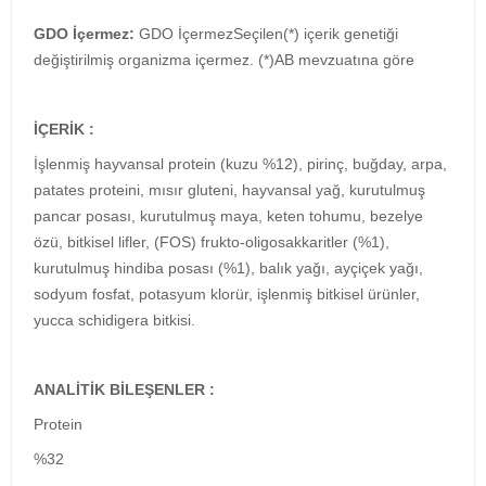
GDO İçermez:
GDO İçermezSeçilen(*) içerik genetiği
değiştirilmiş organizma içermez. (*)AB mevzuatına göre
İÇERİK :
İşlenmiş hayvansal protein (kuzu %12), pirinç, buğday, arpa,
patates proteini, mısır gluteni, hayvansal yağ, kurutulmuş
pancar posası, kurutulmuş maya, keten tohumu, bezelye
özü, bitkisel lifler, (FOS) frukto-oligosakkaritler (%1),
kurutulmuş hindiba posası (%1), balık yağı, ayçiçek yağı,
sodyum fosfat, potasyum klorür, işlenmiş bitkisel ürünler,
yucca schidigera bitkisi.
ANALİTİK BİLEŞENLER :
Protein
%32