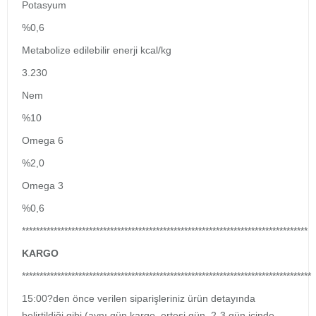
Potasyum
%0,6
Metabolize edilebilir enerji kcal/kg
3.230
Nem
%10
Omega 6
%2,0
Omega 3
%0,6
*********************************************************************************
KARGO
**********************************************************************************
15:00?den önce verilen siparişleriniz ürün detayında
belirtildiği gibi (aynı gün kargo, ertesi gün ,2-3 gün içinde