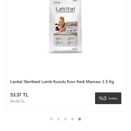
Hills Tavuklu Yetişkin Kısır Kedi Maması 1,5 Kg
78.65
TL
%
7
İndirim
85.00
TL
Sepete Ekle