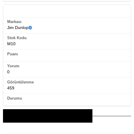
Ürün Künyesi
Markası
Jim Dunlop
Stok Kodu
M10
Puanı
Yorum
0
Görüntülenme
459
Durumu
Bu Ürünler İlginizi Çekebilir