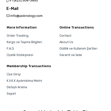
‎+1 (423) 504-3450
E-Mail
info@jacknology.com
More Information
Online Transactions
Order Tracking
Contact
Kargo ve Taşıma Bilgileri
About Us
F.A.Q
Gizlilik ve Kullanım Şartları
Üyelik Sözleşmesi
Garanti ve İade
Membership Transactions
Üye Girişi
K.V.K.K Aydınlatma Metni
Detaylı Arama
Sepet