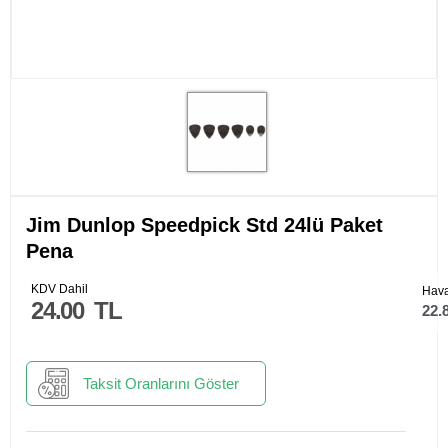
Jim Dunlop Speedpick Std 24lü Paket
Pena
KDV Dahil
Hava
24.00
TL
22.
Taksit Oranlarını Göster