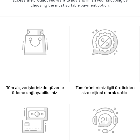
access the product you want to buy and finish your shopping by
choosing the most suitable payment option.
%100 GÜVENLİ ALIŞVERİŞ
%100 ORİJİNAL ÜRÜNLER
Tüm alışverişlerinizde güvenle
Tüm ürünlerimiz ilgili üreticiden
ödeme sağlayabilirsiniz.
size orijinal olarak satılır.