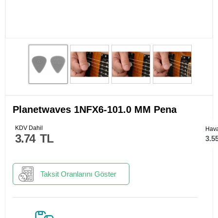
Planetwaves 1NFX6-101.0 MM Pena
KDV Dahil
Hava
3.74
TL
3.5
Taksit Oranlarını Göster