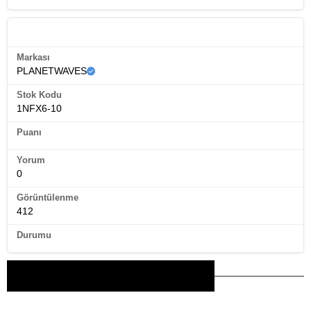
Ürün Künyesi
Markası
PLANETWAVES
Stok Kodu
1NFX6-10
Puanı
Yorum
0
Görüntülenme
412
Durumu
Bu Ürünler İlginizi Çekebilir