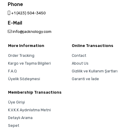
Phone
‎+1 (423) 504-3450
E-Mail
info@jacknology.com
More Information
Online Transactions
Order Tracking
Contact
Kargo ve Taşıma Bilgileri
About Us
F.A.Q
Gizlilik ve Kullanım Şartları
Üyelik Sözleşmesi
Garanti ve İade
Membership Transactions
Üye Girişi
K.V.K.K Aydınlatma Metni
Detaylı Arama
Sepet