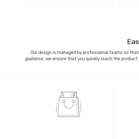
Sepete Ekle
Eas
Our design is managed by professional teams so that y
guidance, we ensure that you quickly reach the product 
%100 GÜVENLİ ALIŞVERİŞ
%10