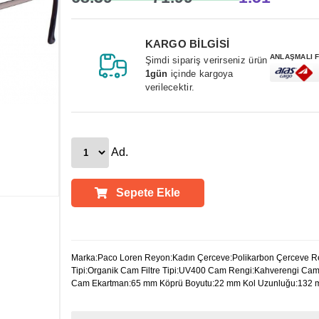
KARGO BİLGİSİ
ANLAŞMALI 
Şimdi sipariş verirseniz ürün
1gün
içinde kargoya
verilecektir.
Ad.
Sepete Ekle
Ürün Açıklamaları
Marka:Paco Loren Reyon:Kadın Çerceve:Polikarbon Çerceve 
Tipi:Organik Cam Filtre Tipi:UV400 Cam Rengi:Kahverengi Cam
Cam Ekartman:65 mm Köprü Boyutu:22 mm Kol Uzunluğu:132