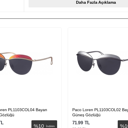
Daha Fazla Açıklama
oren PL1103COL04 Bayan
Paco Loren PL1103COL02 Ba
Gözlüğü
Güneş Gözlüğü
TL
71.99
TL
%
10
%
1
İndirim