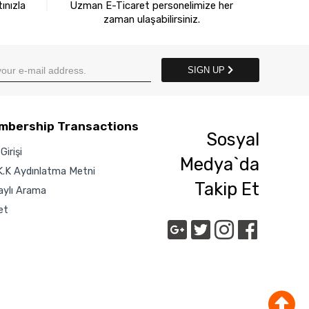
ınızla
Uzman E-Ticaret personelimize her
zaman ulaşabilirsiniz.
SIGN UP
mbership Transactions
Sosyal
Girişi
Medya`da
K.K Aydınlatma Metni
Takip Et
aylı Arama
et