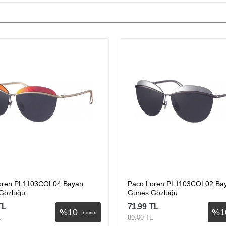
oren PL1103COL04 Bayan
Paco Loren PL1103COL02 Ba
Gözlüğü
Güneş Gözlüğü
TL
71.99
TL
%
10
%
1
İndirim
L
80.00
TL