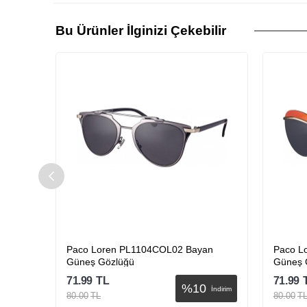
Bu Ürünler İlginizi Çekebilir
an
Paco Loren PL1104COL02 Bayan
Paco L
Güneş Gözlüğü
Güneş 
71.99
TL
71.99
%
10
İndirim
İndirim
80.00
TL
80.00
T