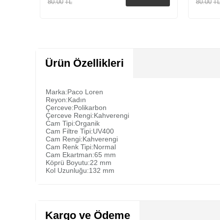
80.00
TL
80.00
T
Sepete Ekle
Ürün Özellikleri
Marka:Paco Loren
Reyon:Kadın
Çerceve:Polikarbon
Çerceve Rengi:Kahverengi
Cam Tipi:Organik
Cam Filtre Tipi:UV400
Cam Rengi:Kahverengi
Cam Renk Tipi:Normal
Cam Ekartman:65 mm
Köprü Boyutu:22 mm
Kol Uzunluğu:132 mm
Kargo ve Ödeme