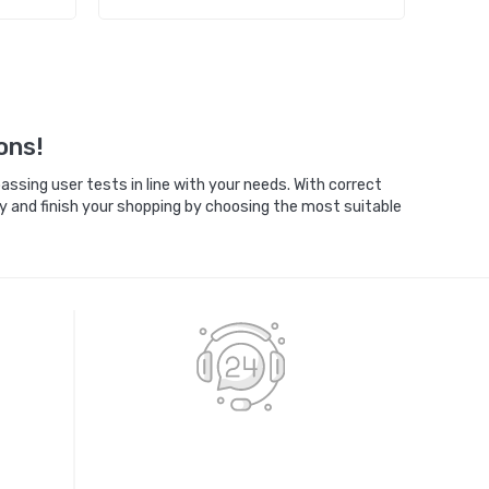
Sepete Ekle
ons!
ssing user tests in line with your needs. With correct
y and finish your shopping by choosing the most suitable
E
7X24 BİZE ULAŞIN