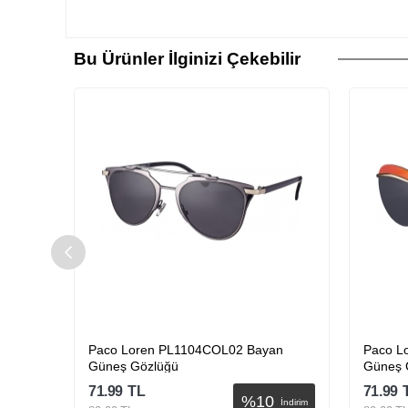
Bu Ürünler İlginizi Çekebilir
an
Paco Loren PL1104COL02 Bayan
Paco L
Güneş Gözlüğü
Güneş 
71.99
TL
71.99
%
10
İndirim
İndirim