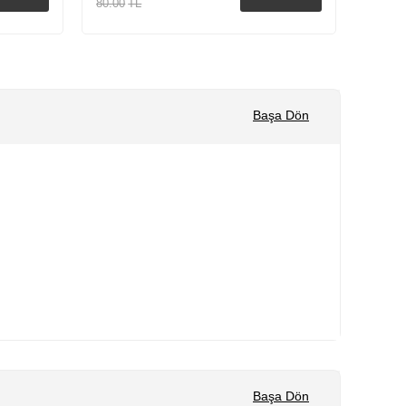
80.00
TL
80.00
Sepete Ekle
Başa Dön
Başa Dön