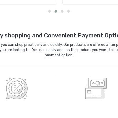
Sepete Ekle
Sepete Ekle
y shopping and Convenient Payment Opti
ou can shop practically and quickly. Our products are offered after pa
you are looking for. You can easily access the product you want to bu
payment option.
0 ORİJİNAL ÜRÜNLER
KREDİ KARTIYLA ÖDEM