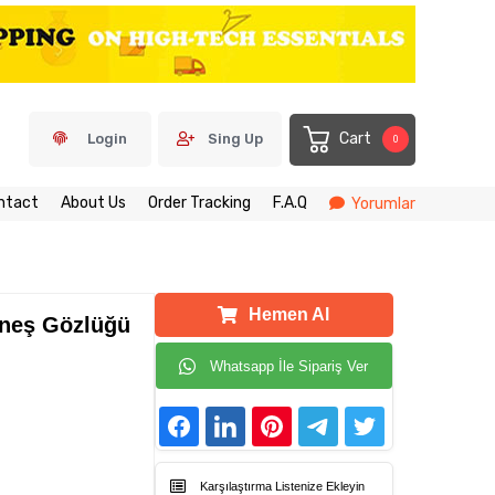
Cart
Login
Sing Up
0
ntact
About Us
Order Tracking
F.A.Q
Yorumlar
Hemen Al
neş Gözlüğü
Whatsapp İle Sipariş Ver
Karşılaştırma Listenize Ekleyin