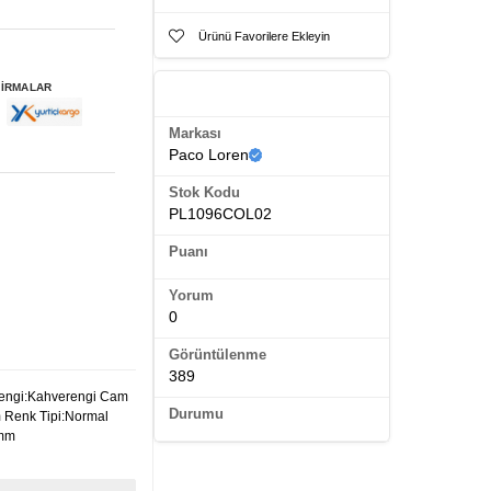
Ürünü Favorilere Ekleyin
FİRMALAR
Ürün Künyesi
Markası
Paco Loren
Stok Kodu
PL1096COL02
Puanı
Yorum
0
Görüntülenme
389
Rengi:Kahverengi Cam
Durumu
 Renk Tipi:Normal
 mm