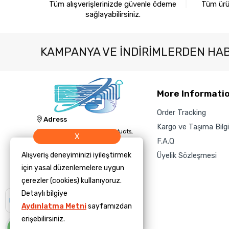
Tüm alışverişlerinizde güvenle ödeme
Tüm ürün
sağlayabilirsiniz.
KAMPANYA VE INDIRIMLERDEN HA
More Informati
Order Tracking
Adress
Kargo ve Taşıma Bilgil
Jacknology IT, Cleaning Products,
X
and Technology Sales and Supply
F.A.Q
Inc.
Alışveriş deneyiminizi iyileştirmek
Üyelik Sözleşmesi
Phone
için yasal düzenlemelere uygun
‎+1 (423) 504-3450
çerezler (cookies) kullanıyoruz.
E-Mail
Detaylı bilgiye
Size yardımcı
olmamızı ister
info@jacknology.com
Aydınlatma Metni
sayfamızdan
misiniz?
erişebilirsiniz.