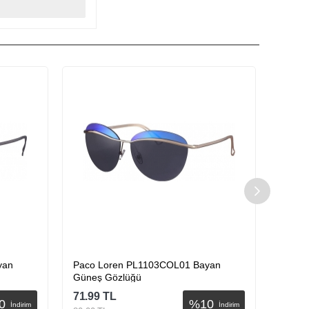
yan
Paco Loren PL1103COL01 Bayan
Paco 
Güneş Gözlüğü
Güneş
71.99
TL
71.99
0
%
10
İndirim
İndirim