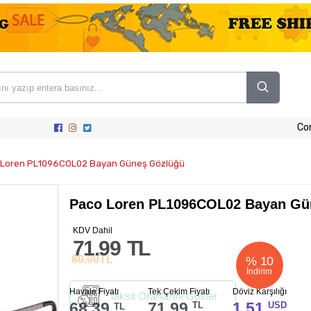
Co
 Loren PL1096COL02 Bayan Güneş Gözlüğü
Paco Loren PL1096COL02 Bayan Gü
KDV Dahil
71.99
TL
80.00
TL
%
10
İndirim
Havale Fiyatı
Tek Çekim Fiyatı
Döviz Karşılığı
Taksit Oranlarını Göster
68.39
71.99
1.51
TL
USD
TL