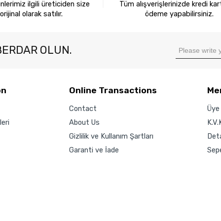
lerimiz ilgili üreticiden size
Tüm alışverişlerinizde kredi kart
orijinal olarak satılır.
ödeme yapabilirsiniz.
BERDAR OLUN.
on
Online Transactions
Me
Contact
Üye 
eri
About Us
K.V.
Gizlilik ve Kullanım Şartları
Det
Garanti ve İade
Sep