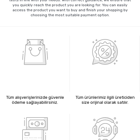
tests in line with your needs. With correct guidance, we ensure that
you quickly reach the product you are looking for. You can easily
access the product you want to buy and finish your shopping by
choosing the most suitable payment option.
%100 GÜVENLİ ALIŞVERİŞ
%100 ORİJİNAL ÜRÜNLER
Tüm alışverişlerinizde güvenle
Tüm ürünlerimiz ilgili üreticiden
ödeme sağlayabilirsiniz.
size orijinal olarak satılır.