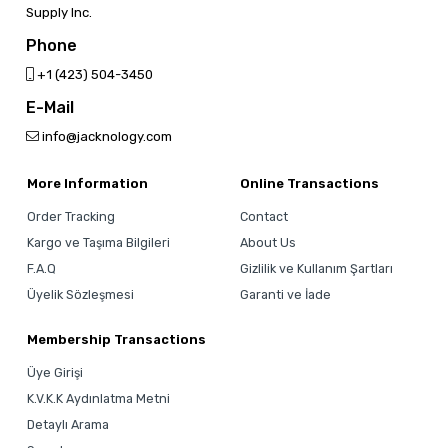
Supply Inc.
Phone
‎+1 (423) 504-3450
E-Mail
info@jacknology.com
More Information
Online Transactions
Order Tracking
Contact
Kargo ve Taşıma Bilgileri
About Us
F.A.Q
Gizlilik ve Kullanım Şartları
Üyelik Sözleşmesi
Garanti ve İade
Membership Transactions
Üye Girişi
K.V.K.K Aydınlatma Metni
Detaylı Arama