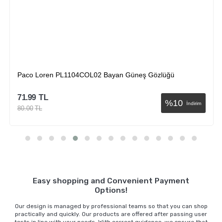
Paco Loren PL1104COL02 Bayan Güneş Gözlüğü
71.99
TL
%
10
İndirim
80.00
TL
Sepete Ekle
Easy shopping and Convenient Payment
Options!
Our design is managed by professional teams so that you can shop
practically and quickly. Our products are offered after passing user