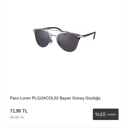
Paco Loren PL1103COL04 Bayan Güneş Gözlüğü
71.99
TL
%
10
dirim
İndir
80.00
TL