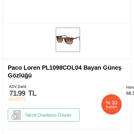
Paco Loren PL1098COL04 Bayan Güneş
Gözlüğü
KDV Dahil
Hava
71.99
TL
68.
80.00
TL
%
10
İndirim
Taksit Oranlarını Göster