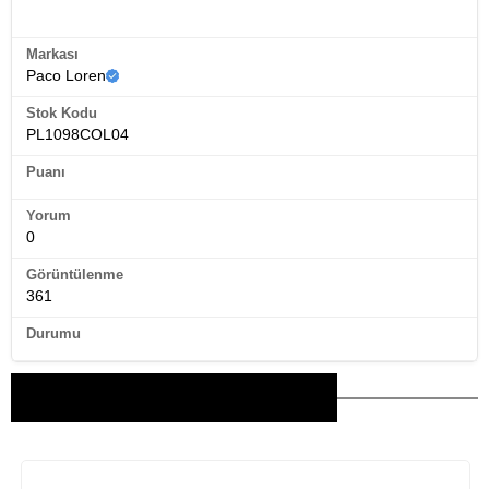
Ürün Künyesi
Markası
Paco Loren
Stok Kodu
PL1098COL04
Puanı
Yorum
0
Görüntülenme
361
Durumu
Bu Ürünler İlginizi Çekebilir