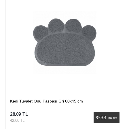
takdirde tüm siparişiniz ücretsiz kargo olarak gönderilecektir. 75 tl ve
üzeri alışverişlerinizde ÜCRETSİZ olarak kargonuz gönderilmektedir.
************************************************************************************
İADE VE DEĞİŞİM
************************************************************************************
Almış olduğunuz ürünlerde müşteri memnuniyeti kapsamında ambalajı
ve orijinalliğinin bozulmamış olmaması kaydı ile 7 gün içerisinde iade
alınabilmektedir. Sağlık, bakım ürünleri bu kapsam içerisinde değildir.
Akvaryum ürünlerinin (filtreler, pompalar, akvaryumlar ) kullanılması
halinde iadesi alınmamaktadır.
************************************************************************************
Kedi Tuvalet Önü Paspası Kırmızı 60x45 cm
28.09
TL
%
33
İndirim
42.00
TL