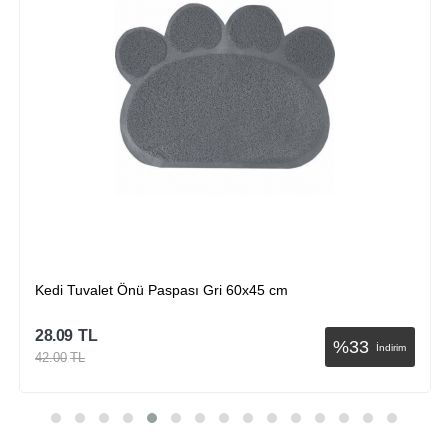
ı Gri 60x45 cm
Kedi Tuvalet Önü Paspası 
28.09
TL
%
33
İndirim
42.00
TL
epete Ekle
Sep