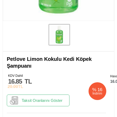
Petlove Limon Kokulu Kedi Köpek
Şampuanı
KDV Dahil
Hava
16.85
TL
16.
20.00
TL
%
16
İndirim
Taksit Oranlarını Göster