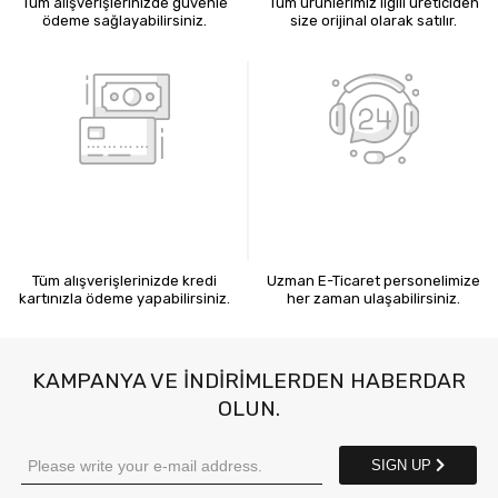
Tüm alışverişlerinizde güvenle
Tüm ürünlerimiz ilgili üreticiden
ödeme sağlayabilirsiniz.
size orijinal olarak satılır.
KREDİ KARTIYLA ÖDEME
7X24 BİZE ULAŞIN
Tüm alışverişlerinizde kredi
Uzman E-Ticaret personelimize
kartınızla ödeme yapabilirsiniz.
her zaman ulaşabilirsiniz.
KAMPANYA VE INDIRIMLERDEN HABERDAR
OLUN.
SIGN UP