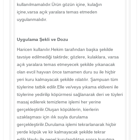
kullanılmamalıdır.Ürün gözün içine, kulağın
içine,varsa açık yaralara temas etmeden
uygulanmalıdır.
Uygulama Şekli ve Dozu
Haricen kullanılır.Hekim tarafından başka şekilde
tavsiye edilmediği taktirde; gözlere, kulaklara, varsa
açık yaralara temas etmeyecek şekilde yıkanacak
olan evcil hayvan önce tamamen duru su ile hiçbir
yeri kuru kalmayacak şekilde ıslatılır. Şampuan tüm
tüylerine tatbik edilir.Elle ve/veya yıkama eldiveni ile
tüylerine yedirilip köpürmesi sağlanarak deri ve tüyleri
masaj edilerek temizleme işlemi her yerine
gerçekleştirilir.Oluşan köpüklerin, kierlerin
uzaklaşması için ılık suyla durulama
gerçekleştirilir.Durulama işlemi tekrarlanarak hiçbir
yerde köpük ve kir kalmayacak şekilde tekrar
edilir.Havlu ile genel kurulandıktan sonra kurutma