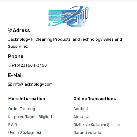
Adress
Jacknology IT, Cleaning Products, and Technology Sales and
Supply Inc.
Phone
‎+1 (423) 504-3450
E-Mail
info@jacknology.com
More Information
Online Transactions
Order Tracking
Contact
Kargo ve Taşıma Bilgileri
About Us
F.A.Q
Gizlilik ve Kullanım Şartları
Üyelik Sözleşmesi
Garanti ve İade