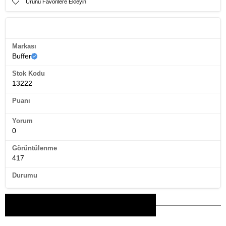
Ürünü Favorilere Ekleyin
Ürün Künyesi
Markası
Buffer
Stok Kodu
13222
Puanı
Yorum
0
Görüntülenme
417
Durumu
Bu Ürünler İlginizi Çekebilir