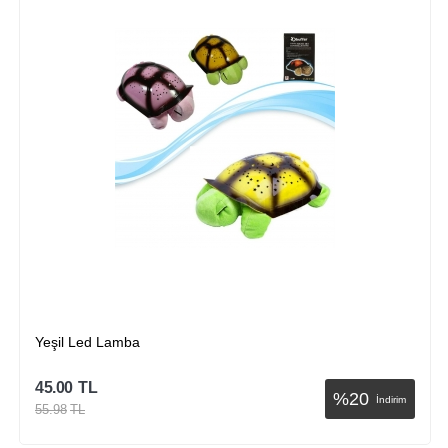
Yeşil Led Lamba
45.00
TL
%
20
İndirim
55.98
TL