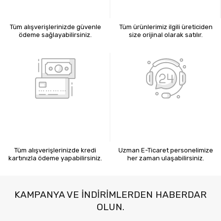
%100 GÜVENLİ ALIŞVERİŞ
%100 ORİJİNAL ÜRÜNLER
Tüm alışverişlerinizde güvenle
Tüm ürünlerimiz ilgili üreticiden
ödeme sağlayabilirsiniz.
size orijinal olarak satılır.
KREDİ KARTIYLA ÖDEME
7X24 BİZE ULAŞIN
Tüm alışverişlerinizde kredi
Uzman E-Ticaret personelimize
kartınızla ödeme yapabilirsiniz.
her zaman ulaşabilirsiniz.
KAMPANYA VE INDIRIMLERDEN HABERDAR
OLUN.