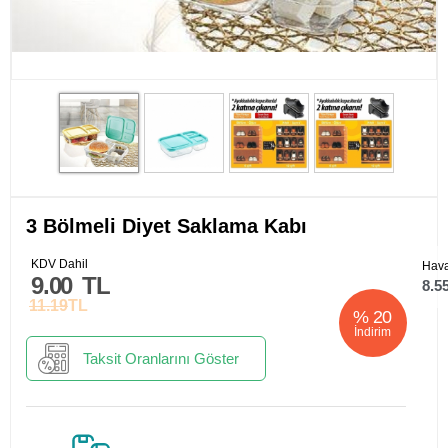
3 Bölmeli Diyet Saklama Kabı
KDV Dahil
Hava
9.00
TL
8.5
11.19
TL
%
20
İndirim
Taksit Oranlarını Göster