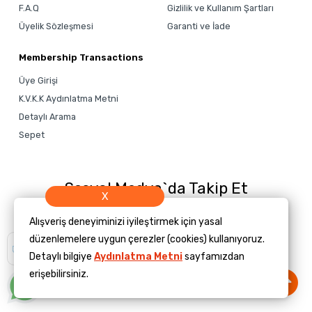
F.A.Q
Gizlilik ve Kullanım Şartları
Üyelik Sözleşmesi
Garanti ve İade
Membership Transactions
Üye Girişi
K.V.K.K Aydınlatma Metni
Detaylı Arama
Sepet
Sosyal Medya`da Takip Et
X
Alışveriş deneyiminizi iyileştirmek için yasal
düzenlemelere uygun çerezler (cookies) kullanıyoruz.
Size yardımcı
olmamızı ister
Detaylı bilgiye
Aydınlatma Metni
sayfamızdan
misiniz?
erişebilirsiniz.