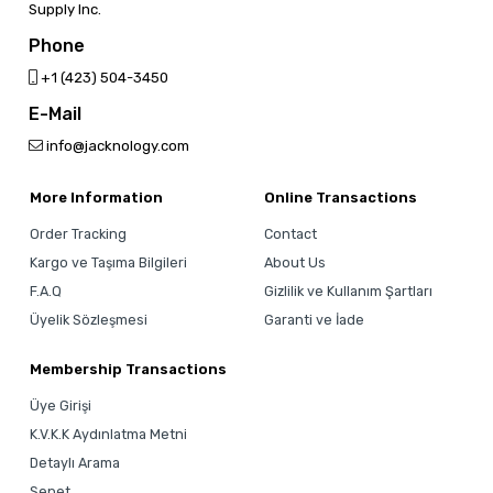
Supply Inc.
Phone
‎+1 (423) 504-3450
E-Mail
info@jacknology.com
More Information
Online Transactions
Order Tracking
Contact
Kargo ve Taşıma Bilgileri
About Us
F.A.Q
Gizlilik ve Kullanım Şartları
Üyelik Sözleşmesi
Garanti ve İade
Membership Transactions
Üye Girişi
K.V.K.K Aydınlatma Metni
Detaylı Arama
Sepet