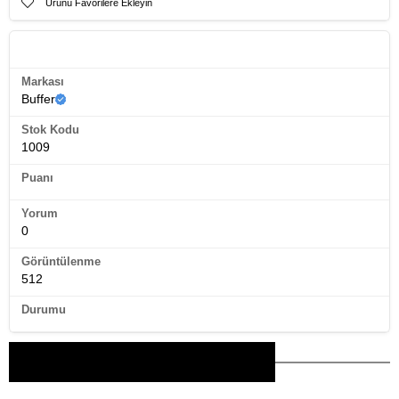
Ürünü Favorilere Ekleyin
Ürün Künyesi
Markası
Buffer
Stok Kodu
1009
Puanı
Yorum
0
Görüntülenme
512
Durumu
Bu Ürünler İlginizi Çekebilir