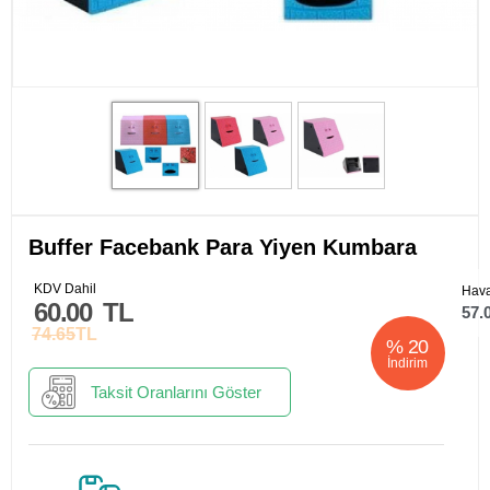
Buffer Facebank Para Yiyen Kumbara
KDV Dahil
Hava
60.00
TL
57.
74.65
TL
%
20
İndirim
Taksit Oranlarını Göster