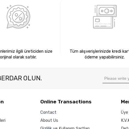
0 ORİJİNAL ÜRÜNLER
KREDİ KARTIYLA ÖDEM
lerimiz ilgili üreticiden size
Tüm alışverişlerinizde kredi kart
orijinal olarak satılır.
ödeme yapabilirsiniz.
BERDAR OLUN.
on
Online Transactions
Me
Contact
Üye 
eri
About Us
K.V.
Gizlilik ve Kullanım Şartları
Det