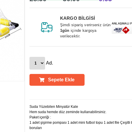
KARGO BİLGİSİ
ANLAŞMALI 
Şimdi sipariş verirseniz ürün
1gün
içinde kargoya
verilecektir.
Ad.
Sepete Ekle
Ürün Açıklamaları
Suda Yüzebilen Minyatür Kale
Hem suda hemde düz zeminde kullanabilirsiniz.
Paket içeriği :
1 adet şişirme pompası 1 adet mini futbol topu 1 adet file Çeşitli
boruları