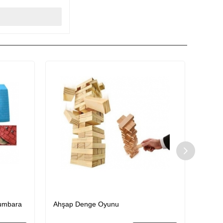
Kumbara
Ahşap Denge Oyunu
Yeni N