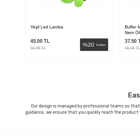
 Cube
Yeşil Led Lamba
Buffer 
Nem Öl
45.00
TL
37.50
%
20
İndirim
İndirim
55.98
TL
46.66
T
Sepete Ekle
Eas
Our design is managed by professional teams so that y
guidance, we ensure that you quickly reach the product 