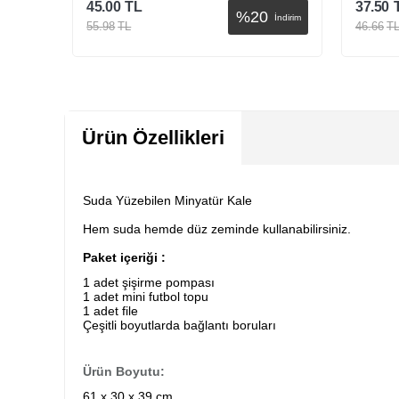
45.00
TL
37.50
%
20
İndirim
İndirim
55.98
TL
46.66
T
Sepete Ekle
Ürün Özellikleri
Suda Yüzebilen Minyatür Kale
Hem suda hemde düz zeminde kullanabilirsiniz.
Paket içeriği :
1 adet şişirme pompası
1 adet mini futbol topu
1 adet file
Çeşitli boyutlarda bağlantı boruları
Ürün Boyutu:
61 x 30 x 39 cm