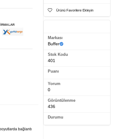
Ürünü Favorilere Ekleyin
FİRMALAR
Ürün Künyesi
Markası
Buffer
Stok Kodu
401
Puanı
Yorum
0
Görüntülenme
436
Durumu
 boyutlarda bağlantı