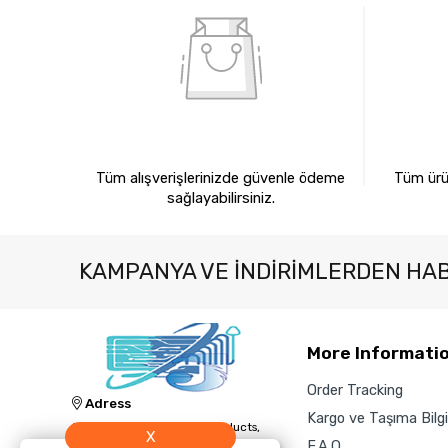
%100 GÜVENLİ ALIŞVERİŞ
%10
Tüm alışverişlerinizde güvenle ödeme
Tüm ürün
sağlayabilirsiniz.
KAMPANYA VE INDIRIMLERDEN HA
More Informati
Order Tracking
Adress
Kargo ve Taşıma Bilgil
Jacknology IT, Cleaning Products,
X
and Technology Sales and Supply
F.A.Q