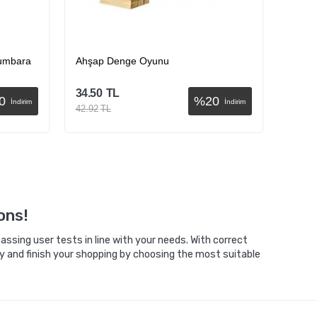
Kumbara
Ahşap Denge Oyunu
Yeni N
34.50
TL
22.61
0
%
20
İndirim
İndirim
42.92
TL
28.12
Sepete Ekle
ons!
ssing user tests in line with your needs. With correct
y and finish your shopping by choosing the most suitable