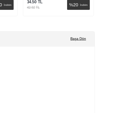
34.50
TL
22.61
0
%
20
İndirim
İndirim
42.92
TL
28.12
Sepete Ekle
Başa Dön