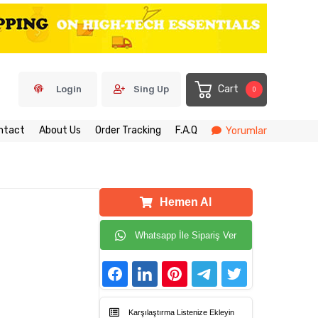
Cart
Login
Sing Up
0
ntact
About Us
Order Tracking
F.A.Q
Yorumlar
Hemen Al
Whatsapp İle Sipariş Ver
Karşılaştırma Listenize Ekleyin