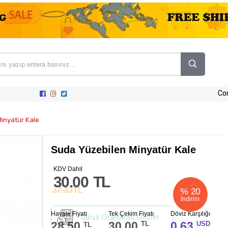
Co
inyatür Kale
Suda Yüzebilen Minyatür Kale
KDV Dahil
30.00
TL
37.33
TL
%
20
İndirim
Havale Fiyatı
Tek Çekim Fiyatı
Döviz Karşılığı
Taksit Oranlarını Göster
28.50
30.00
0.63
TL
USD
TL