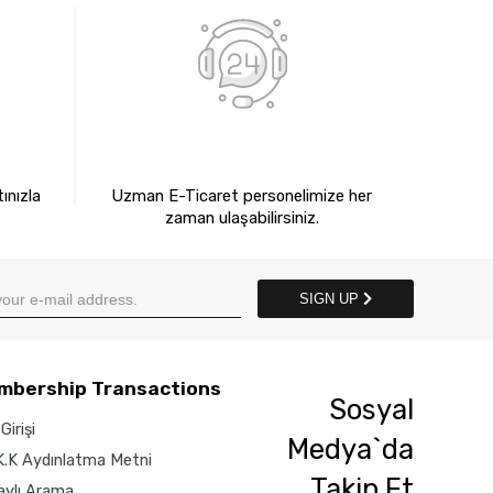
E
7X24 BİZE ULAŞIN
ınızla
Uzman E-Ticaret personelimize her
zaman ulaşabilirsiniz.
SIGN UP
mbership Transactions
Sosyal
Girişi
Medya`da
K.K Aydınlatma Metni
Takip Et
aylı Arama