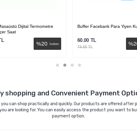
Masaüstü Dijital Termometre
Buffer Facebank Para Yiyen 
çer Saat
TL
60.00
TL
%
20
%
2
İndirim
L
74.65
TL
Sepete Ekle
Sepete Ekle
y shopping and Convenient Payment Opti
ou can shop practically and quickly. Our products are offered after pa
you are looking for. You can easily access the product you want to bu
payment option.