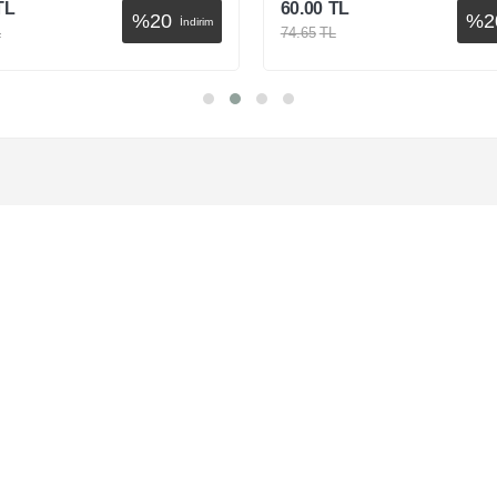
TL
60.00
TL
%
20
%
2
İndirim
L
74.65
TL
Sepete Ekle
Sepete Ekle